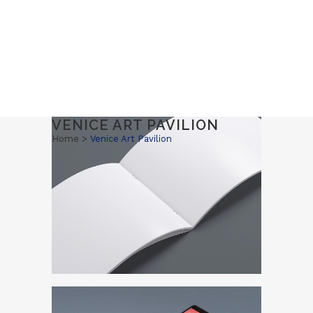
VENICE ART PAVILION
Home
>
Venice Art Pavilion