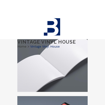
VINTAGE VINYL HOUSE
Home
>
Vintage Vinyl House